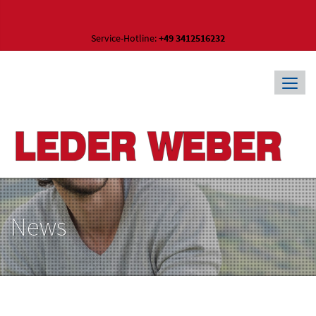
Service-Hotline:
+49 3412516232
News