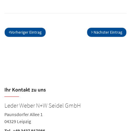
Vorheriger Eintrag
Nächster Eintrag
Ihr Kontakt zu uns
Leder Weber N+W Seidel GmbH
L
Paunsdorfer Allee 1
Ge
04329 Leipzig
0
Tel. +49 3437 917086
Te