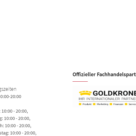
Offizieller Fachhandels­par
Leder Weber N+W Seidel
szeiten
GmbH
0:00-20:00
Gerichtswiesen 39
10:00 - 20:00,
04668 Grimma
: 10:00 - 20:00,
Tel. +49 (3437) 917086
: 10:00 - 20:00,
Fax +49 (3437) 917013
ag: 10:00 - 20:00,