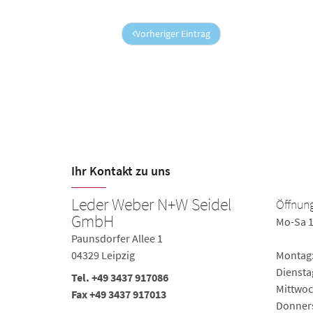
Vorheriger Eintrag
Ihr Kontakt zu uns
Leder Weber N+W Seidel
Öffnung
GmbH
Mo-Sa 1
Paunsdorfer Allee 1
04329 Leipzig
Montag: 
Dienstag
Tel. +49 3437 917086
Mittwoch
Fax +49 3437 917013
0,
Donnerst